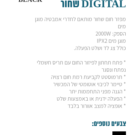
8. מחמם למקלחת HOTBOX PRO SMART
DIGITAL שחור
9. מחמם למקלחת HOTBOX PRO MAX
10. HOTBOX DIGITAL מכשיר מיוחד לחימום/אוורור
מפזר חום שחור מותאם לחדרי אמבטיה מוגן
מים
הספק: 2000W
מוגן מים IPX2
כולל צג לד ושלט הפעלה.
* פתח תחתון לפיזור החום עם תריס חשמלי
נפתח ונסגר
* תרמוסטט לקביעת רמת חום רצויה
* טיימר לכיבוי אוטומטי של המכשיר
* הגנה מפני התחממות יתר
* הפעלה ידנית או באמצעות שלט
* אופציה למצב אוורור בלבד
צבעים נוספים: