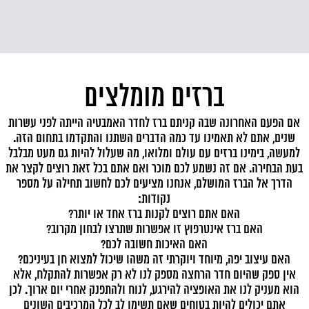
ברזים מומלצים
אם הפעם האחרונה שבה קניתם ברז לחדר האמבטיה הייתה לפני עשרות
ז
שנים, אתם לא תאמינו עד כמה הדברים השתנו והתקדמו בתחום הזה.
למעשה, בימינו ברזים עם עולם ומלואו, מה שעלול להיות גם מעט מבלבל
בעת הבחירה. אם זה נשמע לכם מוכר ואם אתם בכל זאת רוצים לקצר את
ל
ש
הדרך אל הברז המושלם, אנחנו מציעים לכם לחשוב תחילה על מספר
א
נקודות:
האם אתם רוצים לקנות ברז אחד או יותר?
האם ברז אינטרפוץ זו אפשרות שתרצו לבחון מקרוב?
האם האיכות חשובה לכם?
האם עיצוב יפה, מיוחד ויוקרתי זה משהו שיכול למצוא חן בעיניכם?
אין ספק שהיום חדר הרחצה מספק לנו לא רק אפשרות להתקלח, אלא
הוא מעניק לנו את האופציה להירגע, לנוח ולהתפנק אחרי יום ארוך. לכן
אתם יכולים להיות בטוחים שאם תשימו לב לכל המרכיבים השונים