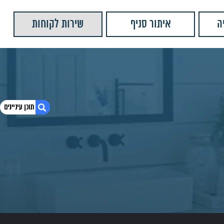
ה
איתור סניף
שירות לקוחות
1. חולון – הום קרמיקה
2. כתובת : א.ת.
3. טלפון : 073-374-2396
4. שעות פתיחה :
5. לחץ לצפייה במיקום