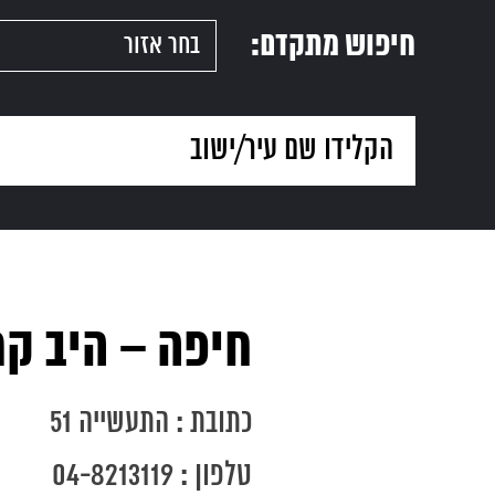
חיפוש מתקדם:
חיפה – היב ק
כתובת : התעשייה 51
עמוד
טלפון : 04-8213119
הבית