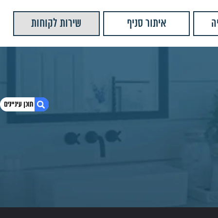
ה
איתור סניף
שירות לקוחות
1. חיפה – היב קרמיקה
2. כתובת : התעשייה 51
3. טלפון : 04-8213119
4. שעות פתיחה :
5. לחץ לצפייה במיקום