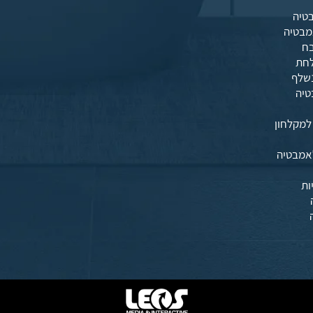
טיה
מבטיה
בח
לחת
שלף
טיה
למקלחון
אמבטיה
ות