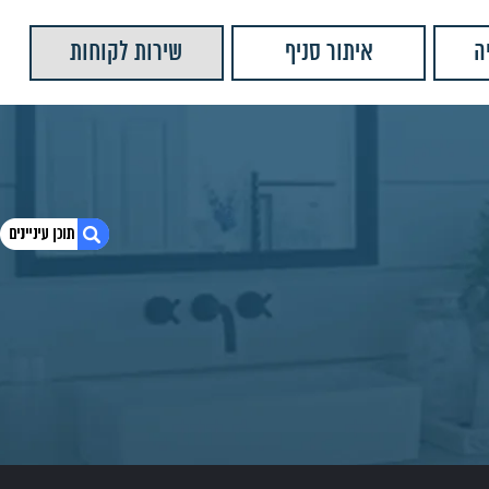
ה
איתור סניף
שירות לקוחות
1. תל אביב – רחמים מיכאל
2. כתובת : שלבים פינת קיבוץ גלויות 27
3. טלפון : 03-518-6055
4. שעות פתיחה :
5. לחץ לצפייה במיקום