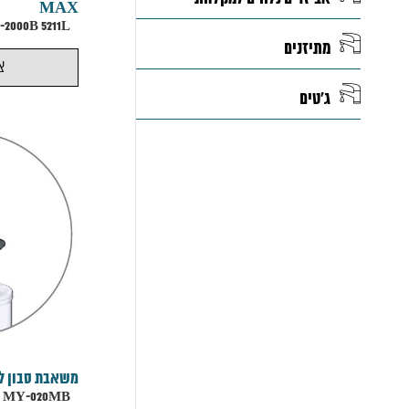
MAX
KPT-2000B 5211L
מתיזנים
צ
ג'טים
משאבת סבון ל
MY-020MB