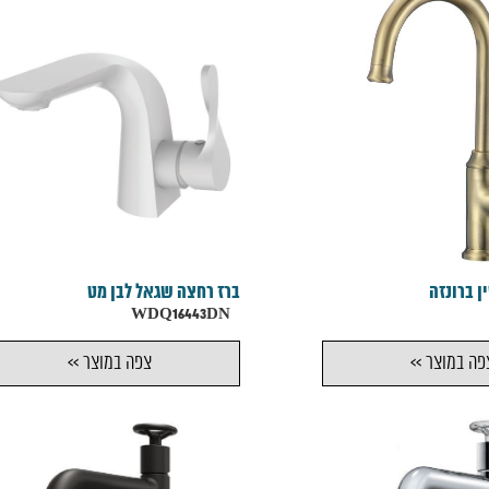
ן ברונזה
ברז רחצה שגאל לבן מט
WDQ16443DN
פה במוצר >>
צפה במוצר >>