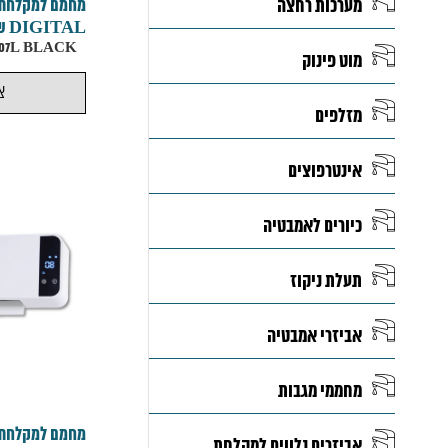
מערכות רחצה
DIGITAL שחור
KPT-2000B 5207L BLACK
מוט פינוק
צ
מזלפים
אינטרפוצים
כיורים לאמבטיה
תעלת ניקוז
אביזרי אמבטיה
מחממי מגבות
אביזרים נלווים למקלחת