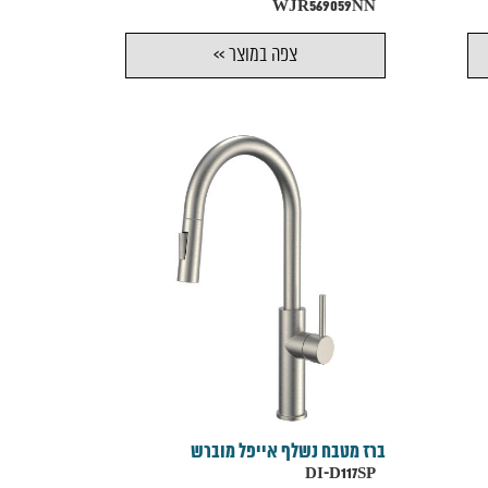
WJR569059NN
צפה במוצר >>
ברז מטבח נשלף אייפל מוברש
DI-D117SP