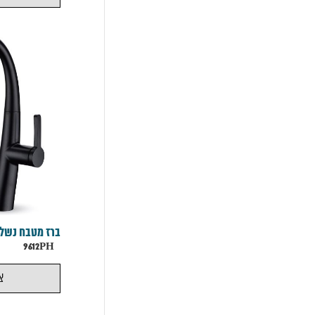
מוצרים
מאמרים
צור
קשר
ברז מטבח נשלף
9612PH
צ