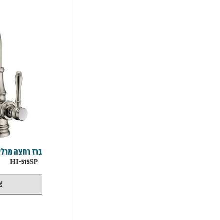
ברז רחצה מרלי
HI-515SP
צ