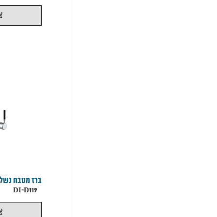
צ
עמוד
הבית
נקודות
מכירה
ברז מטבח נשלף
DI-D119
צ