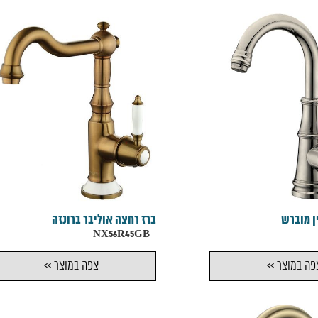
ן מוברש
ברז רחצה אוליבר ברונזה
NX56R45GB
פה במוצר >>
צפה במוצר >>