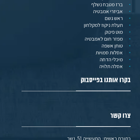
ברז מטבח נשלף
אביזרי אמבטיה
ראש גשם
תעלת ניקוז למקלחון
מוט פינוק
מפזר חום לאמבטיה
טוחן אשפה
אסלות סמויות
מיכלי הדחה
אסלה תלויה
בקרו אותנו בפייסבוק
צרו קשר
כתובת ראשית: התעשייה 51, נשר