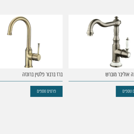
 אוליבר מוברש
ברז ברבור פלטין ברונזה
נוספים
פרטים נוספים