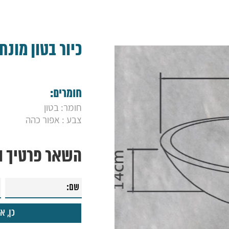
כיור בטון מונח ב
חומרים:
חומר: בטון
צבע : אפור כהה
השאר פרטיך ונ