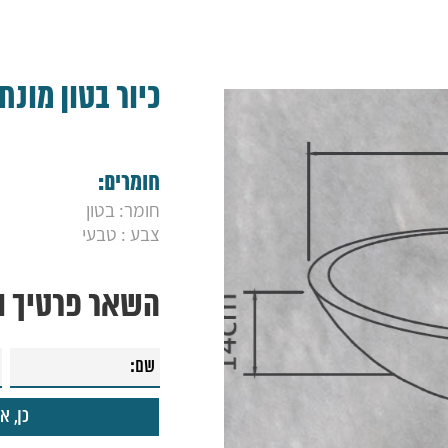
כיור בטון מונח ב
חומרים:
חומר: בטון
צבע : טבעי
השאר פרטיך ונ