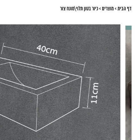
דף הבית
>
מוצרים
>
כיור בטון תלוי\מונח צור