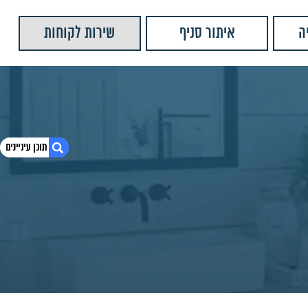
ה
איתור סניף
שירות לקוחות
1. כיור ריאל 60 מלבני D1318H204
2. חומרים:
3. מוצרים נוספים שאולי יעניינו אותך
4. יש לנו עוד המון מוצרים שתוכלו לראות
5. כיור חרס מונח שחור מט דגם אובר
6. כיור חרס מונח שחור מט דגם מונטנה
7. כיור סטטוס זהב
8. כיור מונח שטרן אפור מט