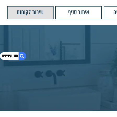
ה
איתור סניף
שירות לקוחות
1. מברשת אסלה מונחת אלה MY-4934
2. חומרים:
3. צבעים נוספים:
4. מוצרים נוספים שאולי יעניינו אותך
5. יש לנו עוד המון מוצרים שתוכלו לראות
6. משאבת סבון למטבח הוריקן שחור מט
7. קולב בודד ארביט
8. טבעת למגבת ארביט