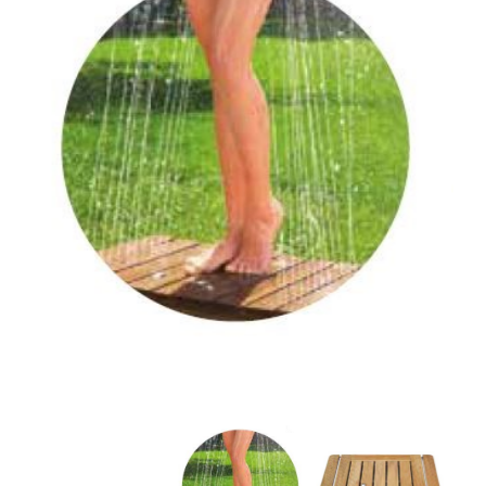
32. סיפון SPACE
33. אסלה תלויה "פלאש"
34. מיכל הדחה סמוי "פלואנטה"
35. מדף נשלף מילניום
36. אינטרפוץ חיצוני 3 דרך "גלאס" לבן
37. אינטרפוץ חיצוני 3 דרך "גלאס" שחור
38. צינור שחור למקלחת MYFLEX
39. מאחז קיר למזלף
40. מאחז קיר למזלף
41. צינור למקלחת MYFLEX
42. משאבת סבון למטבח הוריקן מוברש
43. משאבת סבון למטבח הוריקן ניקל
44. מאחז קיר למזלף רחצה אוליבר