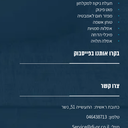
תעלת ניקוז למקלחון
מוט פינוק
מפזר חום לאמבטיה
טוחן אשפה
אסלות סמויות
מיכלי הדחה
אסלה תלויה
בקרו אותנו בפייסבוק
צרו קשר
כתובת ראשית: התעשייה 51, נשר
טלפון:
046438713
מייל:
Service@di-or.co.il