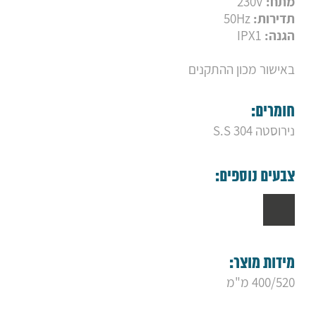
מתח:
230V
9. מחמם מגבות חשמלי H14
תדירות:
50Hz
10. מחמם מגבות חשמלי H8
11. מחמם מגבות חשמלי H4
הגנה:
IPX1
באישור מכון ההתקנים
חומרים:
נירוסטה S.S 304
צבעים נוספים:
מידות מוצר:
400/520 מ"מ