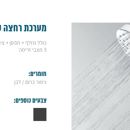
מערכת רחצה סא
כולל מזלף + תפסן + צינור 
3 מצבי זרימה
חומרים:
גימור כרום / לבן
צבעים נוספים: