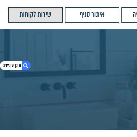
ה
איתור סניף
שירות לקוחות
1. מערכת רחצה קלינר ניקל MY-S079
2. חומרים:
3. צבעים נוספים:
4. מוצרים נוספים שאולי יעניינו אותך
5. יש לנו עוד המון מוצרים שתוכלו לראות
6. מזלף בונטון שחור מט
7. מערכת רחצה נוגה ניקל
8. מזלף בונטון ניקל