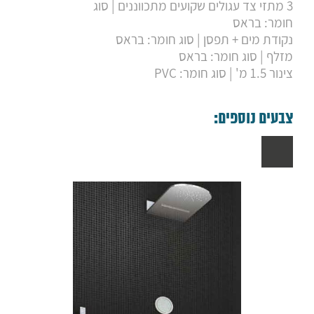
3 מתזי צד עגולים שקועים מתכווננים | סוג
חומר: בראס
נקודת מים + תפסן | סוג חומר: בראס
מזלף | סוג חומר: בראס
צינור 1.5 מ' | סוג חומר: PVC
צבעים נוספים: