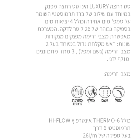
9. סט רחצה LUXARY מרובע
סט רחצה LUXURY הינו סט רחצה מפנק
10. סוללה לאמבטיה "גלאס" לבן
במיוחד עם שילוב של ברז תרמוסטטי השומר
11. סוללה לאמבטיה "גלאס" שחור
על טמפ' מים אחידה וכולל 4 יציאות מים
בספיקה גבוהה של 26 ליטר לדקה. המערכת
מאפשרת מצבי זרימה מפנקים מנקודות
שונות: ראש מקלחת גדול במיוחד בעל 2
מצבי זרימה (גשם ומפל) , 3 מתזי מתכווננים
ומזלף ידני.
מצבי זרימה:
כולל THERMO-6 אינטרפוץ HI-FLOW
תרמוסטטי 6 דרך
בעל ספיקה של 26I/m