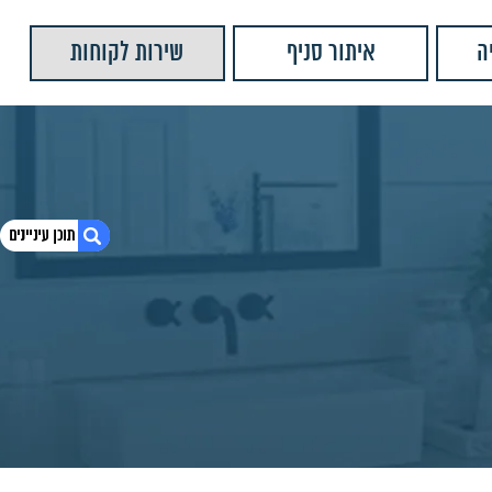
ה
איתור סניף
שירות לקוחות
1. סיפון ניקל מרובע גלילאו M013
2. חומרים:
3. צבעים נוספים:
4. מוצרים נוספים שאולי יעניינו אותך
5. יש לנו עוד המון מוצרים שתוכלו לראות
6. משאבת סבון למטבח הוריקן שחור מט
7. קולב בודד ארביט
8. טבעת למגבת ארביט