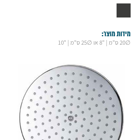
מידות מוצר:
∅20 ס"מ | "8 או ∅25 ס"מ | "10