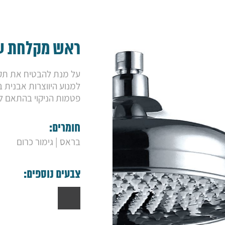
ראש מקלחת עג
על מנת להבטיח את תקינ
למנוע היווצרות אבנית
פטמות הניקוי בהתאם ל
חומרים:
בראס | גימור כרום
צבעים נוספים: